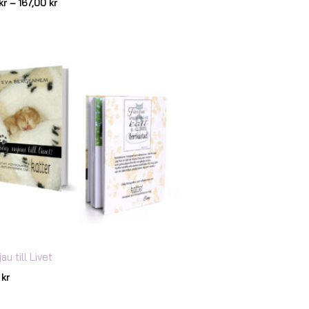
kr
–
167,00
kr
u till Livet
0
kr