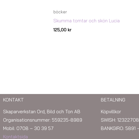
böcker
Skumma tomtar och skön Lucia
125,00
kr
KONTAKT
BETALNING
Skaparverkstan Ord, Bild och Ton AB
Köpvillkor
Organisationsnummer: 559235-8989
SWISH: 12322708
Mobil: 0708 – 30 39 57
BANKGIRO: 5891 
Kontaktsida