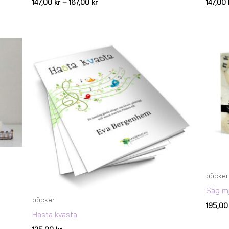
147,00
kr
–
167,00
kr
147,00
böcker
Säg mja
böcker
195,0
Hasta kvasta