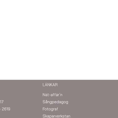
LÄNKAR
Nät-affär´n
17
Sångpedagog
– 2619
Fotograf
Skaparverkstan