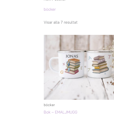
böcker
Visar alla 7 resultat
Prisintervall:
147,00 kr
till
167,00 kr
böcker
Bok – EMALJMUGG