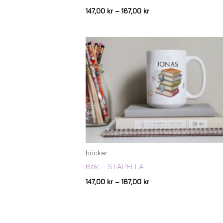
147,00
kr
–
167,00
kr
Prisintervall:
147,00 kr
till
167,00 kr
böcker
Bok – STAPELLA
147,00
kr
–
167,00
kr