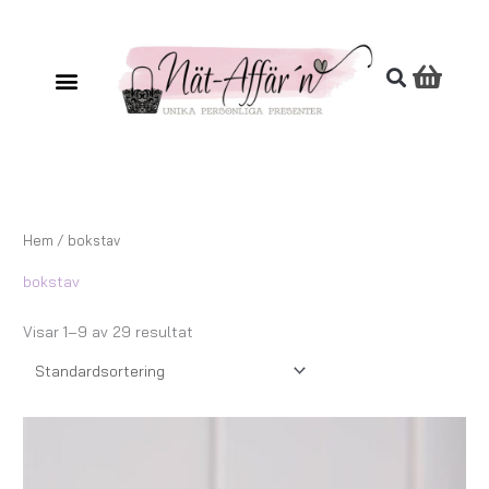
Hoppa
till
innehåll
Hem
/ bokstav
bokstav
Visar 1–9 av 29 resultat