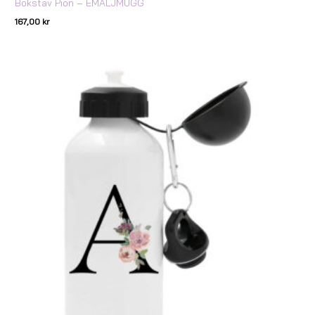
Bokstav Pion – EMALJMUGG
167,00
kr