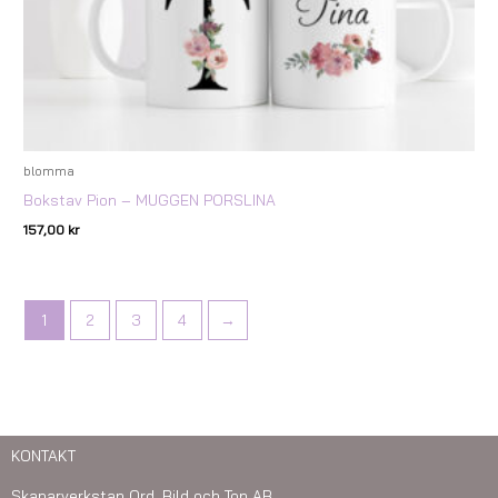
blomma
Bokstav Pion – MUGGEN PORSLINA
157,00
kr
1
2
3
4
→
KONTAKT
Skaparverkstan Ord, Bild och Ton AB