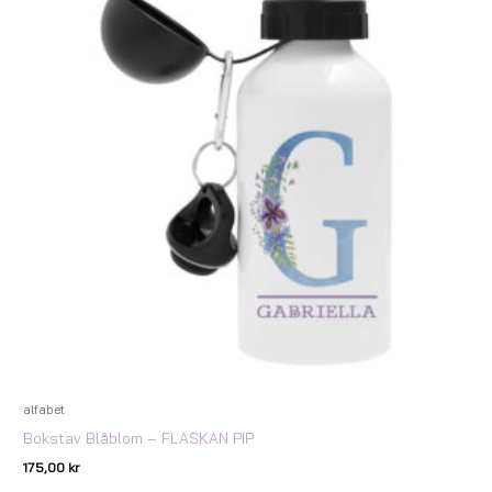
alfabet
Bokstav Blåblom – FLASKAN PIP
175,00
kr