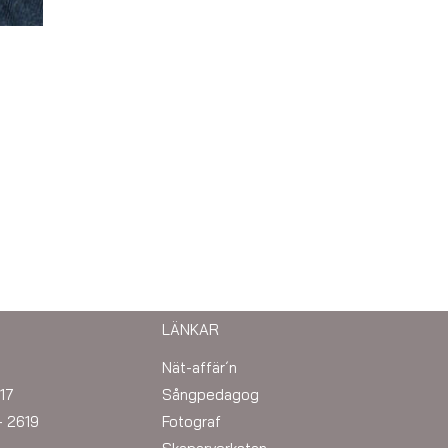
LÄNKAR
Nät-affär´n
17
Sångpedagog
– 2619
Fotograf