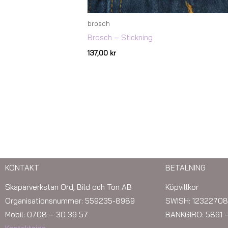
brosch
Brosch – Stickning
137,00
kr
KONTAKT
BETALNING
Skaparverkstan Ord, Bild och Ton AB
Köpvillkor
Organisationsnummer: 559235-8989
SWISH: 12322708
Mobil: 0708 – 30 39 57
BANKGIRO: 5891 