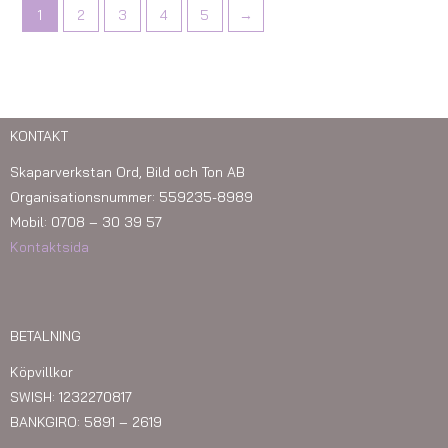
1
2
3
4
5
→
KONTAKT
Skaparverkstan Ord, Bild och Ton AB
Organisationsnummer: 559235-8989
Mobil: 0708 – 30 39 57
Kontaktsida
BETALNING
Köpvillkor
SWISH: 1232270817
BANKGIRO: 5891 – 2619