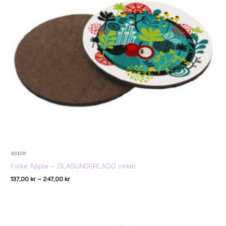
äpple
Folke Äpple – GLASUNDERLÄGG cirkel
137,00
kr
–
247,00
kr
Prisintervall:
137,00 kr
till