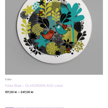
folke
Folke Blad – GLASUNDERLÄGG cirkel
137,00
kr
–
247,00
kr