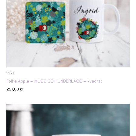
folke
Folke Äpple – MUGG OCH UNDERLÄGG – kvadrat
257,00
kr