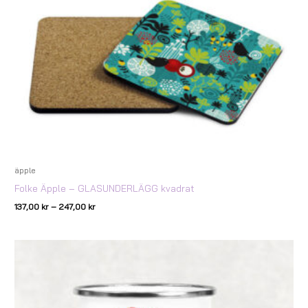
247,00 kr
äpple
Folke Äpple – GLASUNDERLÄGG kvadrat
137,00
kr
–
247,00
kr