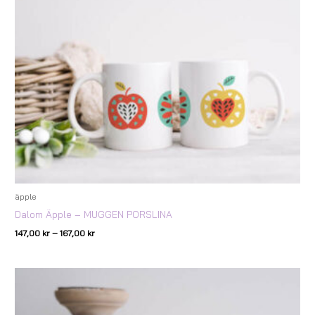
äpple
Dalom Äpple – MUGGEN PORSLINA
147,00
kr
–
167,00
kr
Prisintervall:
147,00 kr
till
167,00 kr