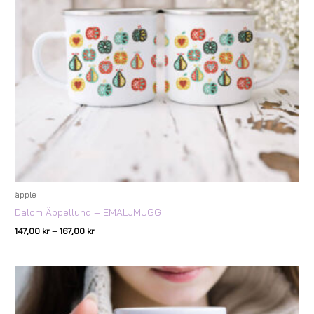
äpple
Dalom Äppellund – EMALJMUGG
147,00
kr
–
167,00
kr
Prisintervall:
147,00 kr
till
167,00 kr