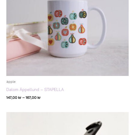
äpple
Dalom Äppellund – STAPELLA
147,00
kr
–
167,00
kr