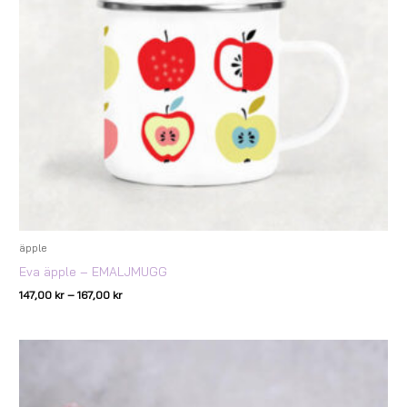
äpple
Eva äpple – EMALJMUGG
147,00
kr
–
167,00
kr
Prisintervall:
147,00 kr
till
167,00 kr