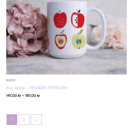
äpple
Eva äpple – MUGGEN PORSLINA
147,00
kr
–
167,00
kr
1
2
→