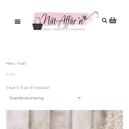
Hoppa
till
innehåll
Hem
/ frukt
frukt
Visar 1–9 av 10 resultat
Prisintervall:
147,00 kr
till
167,00 kr