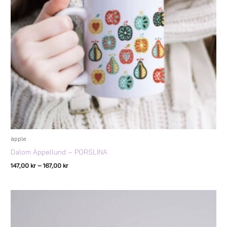
äpple
Dalom Äppellund – PORSLINA
147,00
kr
–
167,00
kr
Prisintervall:
147,00 kr
till
167,00 kr