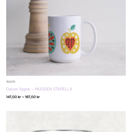
äpple
Dalom Äpple – MUGGEN STAPELLA
147,00
kr
–
167,00
kr
Prisintervall:
147,00 kr
till
167,00 kr