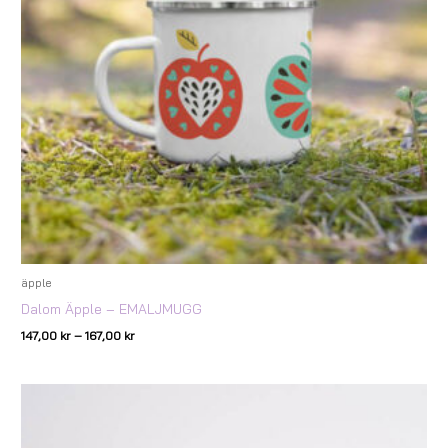
äpple
Dalom Äpple – EMALJMUGG
147,00
kr
–
167,00
kr
Prisintervall:
147,00 kr
till
167,00 kr