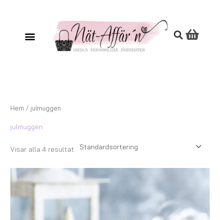
Hoppa
till
innehåll
Hem
/ julmuggen
julmuggen
Visar alla 4 resultat