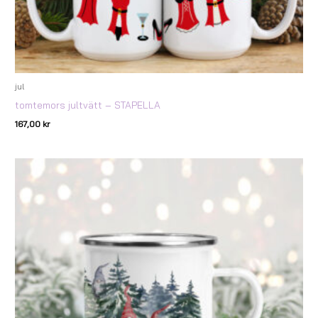
jul
tomtemors jultvätt – STAPELLA
167,00
kr