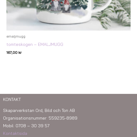
emaljmugg
tomteskogen – EMALJMUGG
167,00
kr
KONTAKT
Skaparverkstan Ord, Bild och Ton AB
Organisationsnummer: 559235-8989
Mobil: 0708 – 30 39 57
Kontaktsida