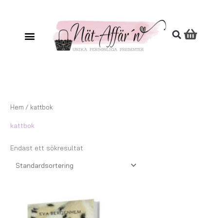
Hoppa
till
innehåll
Hem
/ kattbok
kattbok
Endast ett sökresultat