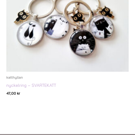
katthyllan
nyckelring – SVARTEKATT
47,00
kr