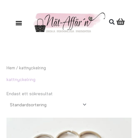
Hoppa
till
innehåll
Hem
/ kattnyckelring
kattnyckelring
Endast ett sökresultat