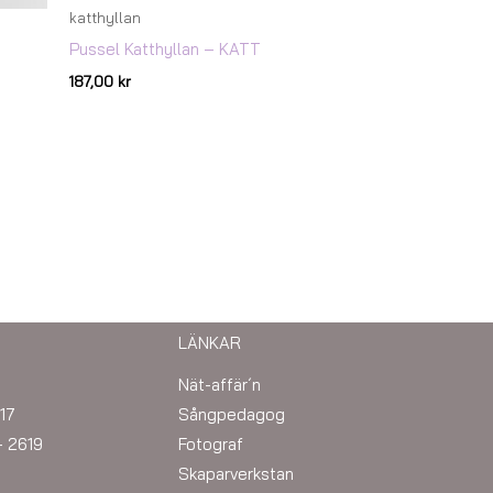
katthyllan
Pussel Katthyllan – KATT
187,00
kr
LÄNKAR
Nät-affär´n
17
Sångpedagog
– 2619
Fotograf
Skaparverkstan