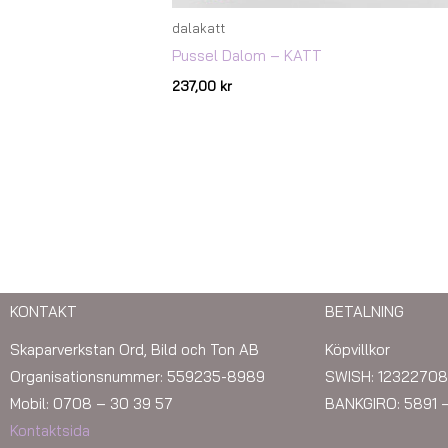
dalakatt
Pussel Dalom – KATT
237,00
kr
KONTAKT
BETALNING
Skaparverkstan Ord, Bild och Ton AB
Köpvillkor
Organisationsnummer: 559235-8989
SWISH: 12322708
Mobil: 0708 – 30 39 57
BANKGIRO: 5891 
Kontaktsida