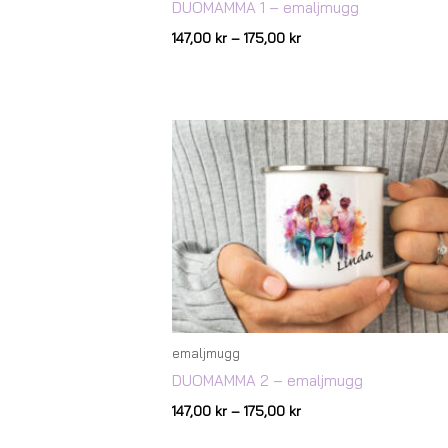
DUOMAMMA 1 – emaljmugg
147,00
kr
–
175,00
kr
Prisintervall:
147,00 kr
till
175,00 kr
emaljmugg
DUOMAMMA 2 – emaljmugg
147,00
kr
–
175,00
kr