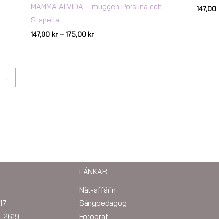
MAMMA ALVIDA – muggen Porslina och
147,00
Stapella
147,00
kr
–
175,00
kr
→
LÄNKAR
Nät-affär´n
17
Sångpedagog
– 2619
Fotograf