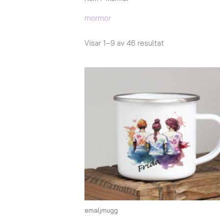
mormor
Visar 1–9 av 46 resultat
Prisintervall:
147,00 kr
till
175,00 kr
emaljmugg