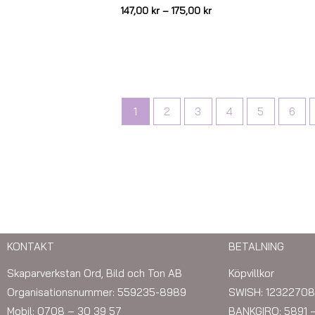
147,00
kr
–
175,00
kr
1
2
3
4
5
6
KONTAKT
BETALNING
Skaparverkstan Ord, Bild och Ton AB
Köpvillkor
Organisationsnummer: 559235-8989
SWISH: 12322708
Mobil: 0708 – 30 39 57
BANKGIRO: 5891 