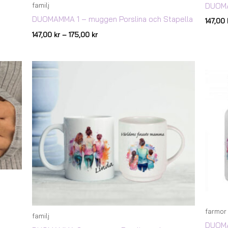
DUOMA
familj
DUOMAMMA 1 – muggen Porslina och Stapella
147,00
147,00
kr
–
175,00
kr
Prisintervall:
147,00 kr
till
175,00 kr
farmor
familj
DUOMA