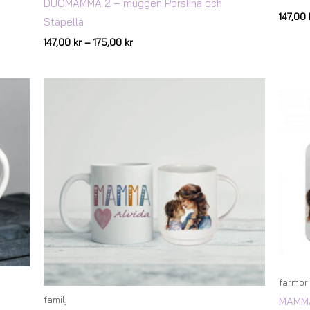
DUOMAMMA 2 – muggen Porslina och
147,00
Stapella
147,00
kr
–
175,00
kr
Prisintervall:
147,00 kr
till
175,00 kr
farmor
familj
MAMMA