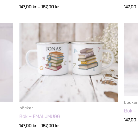
147,00
kr
–
167,00
kr
147,00
Prisintervall:
147,00 kr
till
167,00 kr
böcker
böcker
Bok –
Bok – EMALJMUGG
147,00
147,00
kr
–
167,00
kr