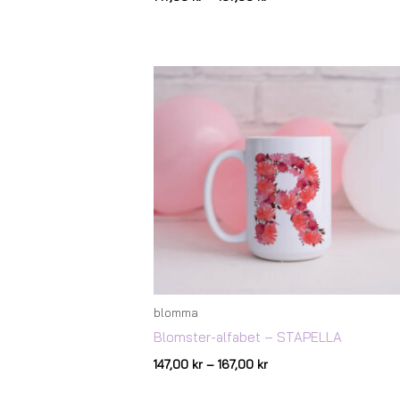
Prisintervall:
147,00 kr
till
167,00 kr
blomma
Blomster-alfabet – STAPELLA
147,00
kr
–
167,00
kr