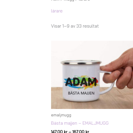
lärare
Visar 1–9 av 33 resultat
Prisintervall:
147,00 kr
till
167,00 kr
emaljmugg
Bästa majjen – EMALJMUGG
147,00
kr
–
167,00
kr