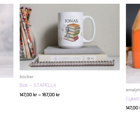
Prisintervall:
147,00 kr
till
167,00 kr
böcker
Bok – STAPELLA
emaljm
147,00
kr
–
167,00
kr
Cykel
147,00