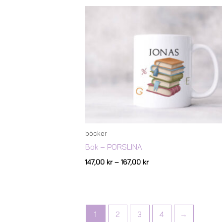
Prisintervall:
147,00 kr
till
167,00 kr
böcker
Bok – PORSLINA
147,00
kr
–
167,00
kr
1
2
3
4
→