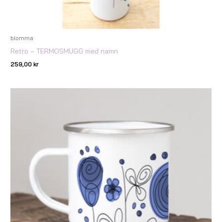
blomma
Retro – TERMOSMUGG med namn
259,00
kr