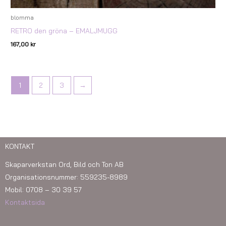
blomma
RETRO den gröna – EMALJMUGG
167,00
kr
1
2
3
→
KONTAKT
Skaparverkstan Ord, Bild och Ton AB
Organisationsnummer: 559235-8989
Mobil: 0708 – 30 39 57
Kontaktsida