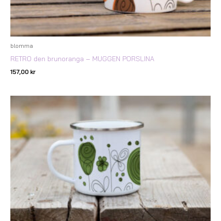
blomma
RETRO den brunoranga – MUGGEN PORSLINA
157,00
kr