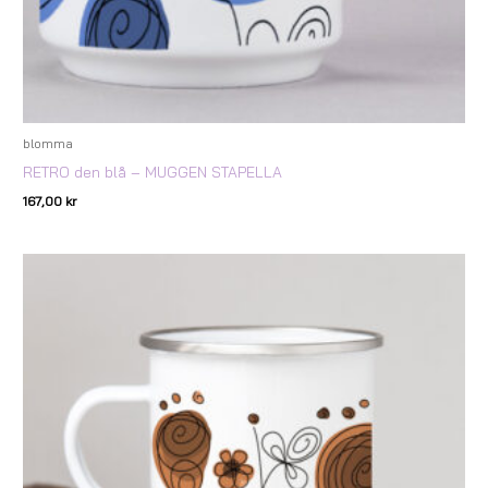
blomma
RETRO den blå – MUGGEN STAPELLA
167,00
kr