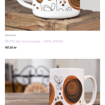
blomma
RETRO den brunoranga – EMALJMUGG
167,00
kr