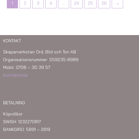
1
2
3
4
…
24
25
26
→
KONTAKT
Skaparverkstan Ord, Bild och Ton AB
Organisationsnummer: 559235-8989
Mobil: 0708 – 30 39 57
Kontaktsida
BETALNING
Köpvillkor
SWISH: 1232270817
BANKGIRO: 5891 – 2619