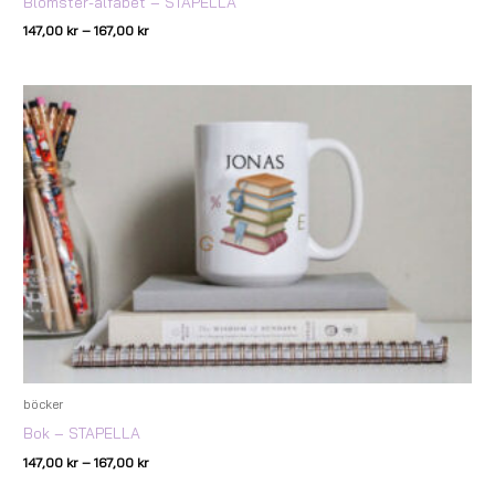
Blomster-alfabet – STAPELLA
147,00
kr
–
167,00
kr
Prisintervall:
147,00 kr
till
167,00 kr
böcker
Bok – STAPELLA
147,00
kr
–
167,00
kr