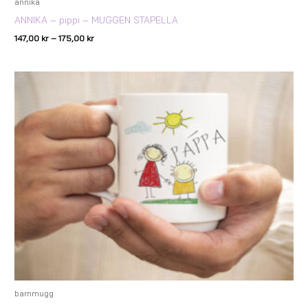
annika
ANNIKA – pippi – MUGGEN STAPELLA
147,00
kr
–
175,00
kr
Prisintervall:
247,00 kr
till
267,00 kr
barnmugg