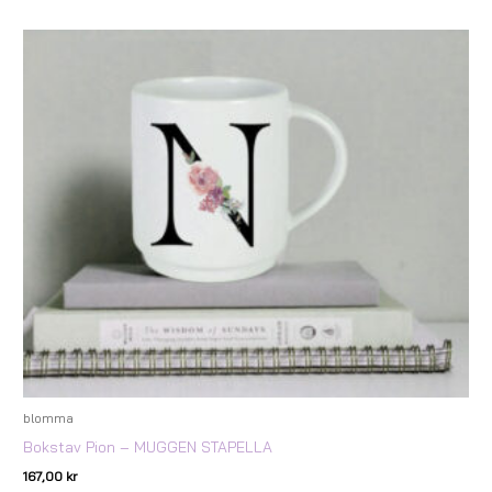
blomma
Bokstav Pion – MUGGEN STAPELLA
167,00
kr