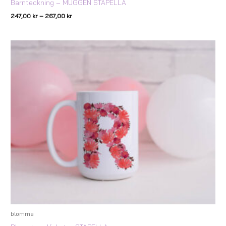
Barnteckning – MUGGEN STAPELLA
247,00
kr
–
267,00
kr
Prisintervall:
147,00 kr
till
167,00 kr
blomma