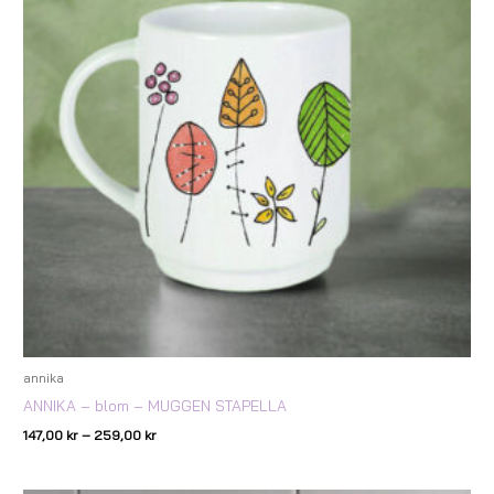
annika
ANNIKA – blom – MUGGEN STAPELLA
147,00
kr
–
259,00
kr