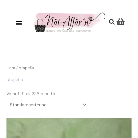
Hoppa
till
innehåll
Hem
/ stapella
stapella
Visar 1–9 av 226 resultat
Prisintervall:
147,00 kr
till
259,00 kr