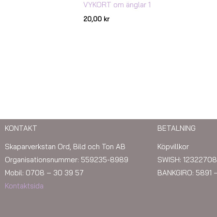
VYKORT om änglar 1
20,00
kr
KONTAKT
BETALNING
Skaparverkstan Ord, Bild och Ton AB
Köpvillkor
Organisationsnummer: 559235-8989
SWISH: 12322708
Mobil: 0708 – 30 39 57
BANKGIRO: 5891 
Kontaktsida