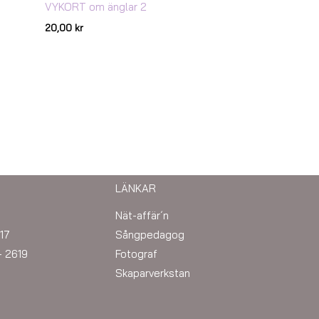
VYKORT om änglar 2
20,00
kr
LÄNKAR
Nät-affär´n
17
Sångpedagog
– 2619
Fotograf
Skaparverkstan