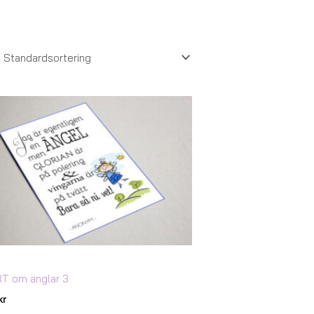
T om änglar 3
kr