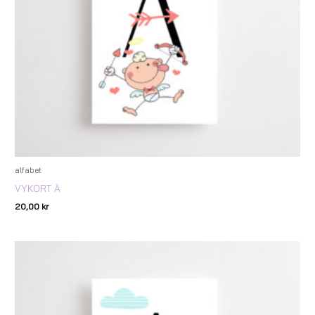
alfabet
VYKORT Ä
20,00
kr