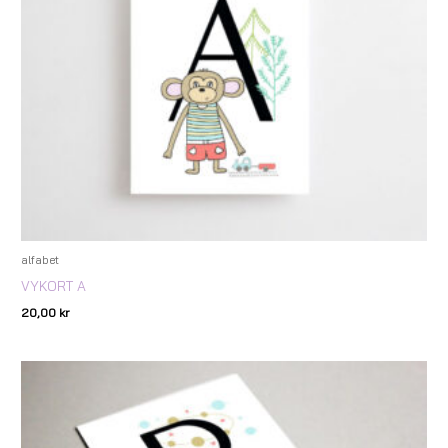
alfabet
VYKORT A
20,00
kr