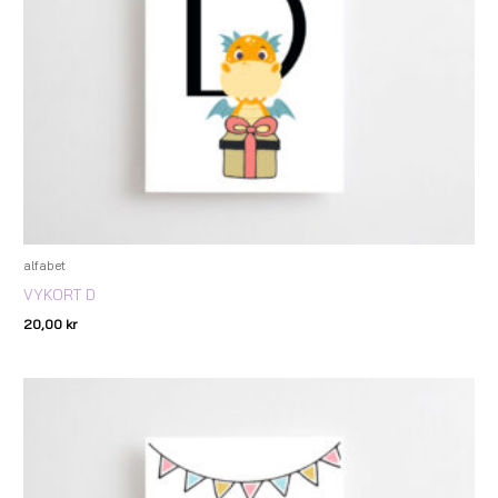
alfabet
VYKORT D
20,00
kr