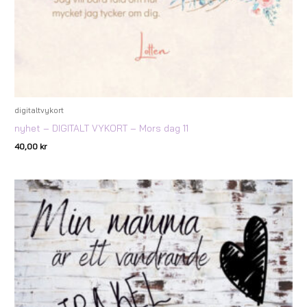
digitaltvykort
nyhet – DIGITALT VYKORT – Mors dag 11
40,00
kr