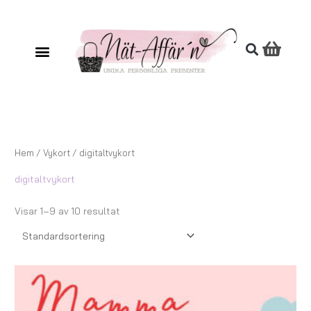
Hoppa
till
innehåll
Hem
/
Vykort
/ digitaltvykort
digitaltvykort
Visar 1–9 av 10 resultat