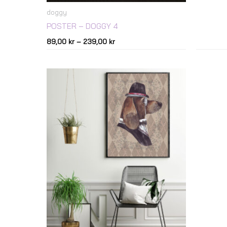
doggy
POSTER – DOGGY 4
89,00
kr
–
239,00
kr
Prisintervall:
89,00 kr
till
239,00 kr