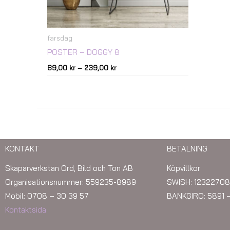
farsdag
POSTER – DOGGY 8
89,00
kr
–
239,00
kr
KONTAKT
BETALNING
Skaparverkstan Ord, Bild och Ton AB
Köpvillkor
Organisationsnummer: 559235-8989
SWISH: 12322708
Mobil: 0708 – 30 39 57
BANKGIRO: 5891 
Kontaktsida