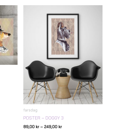
Prisintervall:
89,00 kr
till
249,00 kr
farsdag
POSTER – DOGGY 3
89,00
kr
–
249,00
kr