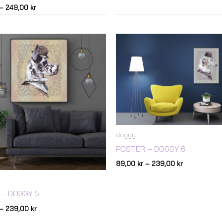
–
249,00
kr
Prisintervall:
Prisintervall:
89,00 kr
89,00 kr
till
till
239,00 kr
239,00 kr
doggy
POSTER – DOGGY 6
89,00
kr
–
239,00
kr
 – DOGGY 5
–
239,00
kr