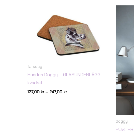
Prisintervall:
137,00 kr
till
247,00 kr
farsdag
Hunden Doggy – GLASUNDERLÄGG
kvadrat
137,00
kr
–
247,00
kr
doggy
POSTER 