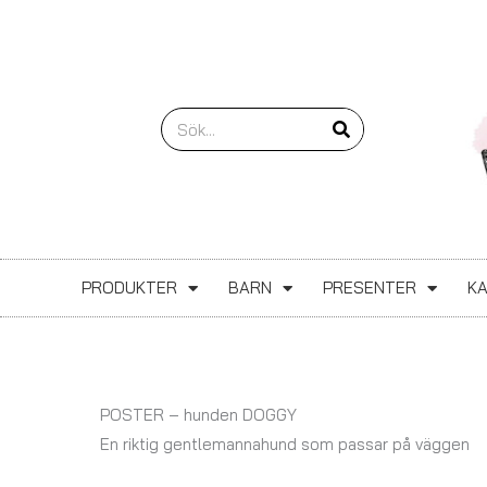
Hoppa
till
innehåll
Sök
PRODUKTER
BARN
PRESENTER
K
POSTER – hunden DOGGY
En riktig gentlemannahund som passar på väggen