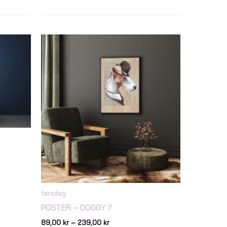
Prisintervall:
89,00 kr
till
239,00 kr
farsdag
POSTER – DOGGY 7
89,00
kr
–
239,00
kr