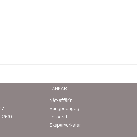
LÄNKAR
Nät-affär´n
17
Sångpedagog
– 2619
Fotograf
Skaparverkstan