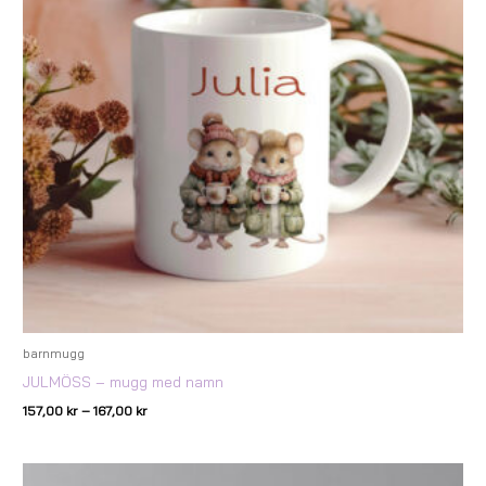
barnmugg
JULMÖSS – mugg med namn
157,00
kr
–
167,00
kr
Prisintervall: