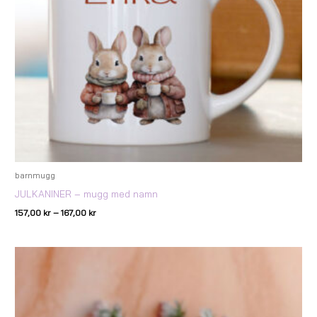
barnmugg
JULKANINER – mugg med namn
157,00
kr
–
167,00
kr
Prisintervall:
157,00 kr
till
167,00 kr