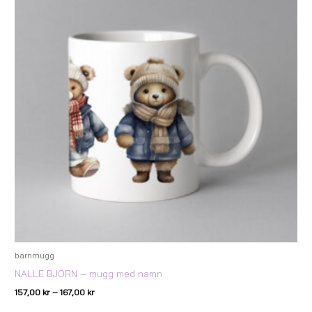
157,00 kr
till
167,00 kr
barnmugg
NALLE BJÖRN – mugg med namn
157,00
kr
–
167,00
kr