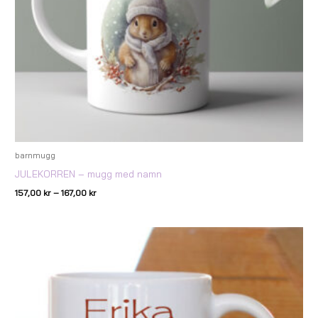
barnmugg
JULEKORREN – mugg med namn
157,00
kr
–
167,00
kr
Prisintervall:
157,00 kr
till
167,00 kr