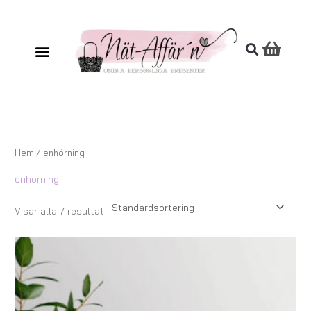
Hoppa
till
innehåll
Hem
/ enhörning
enhörning
Visar alla 7 resultat
Prisintervall:
157,00 kr
till
167,00 kr