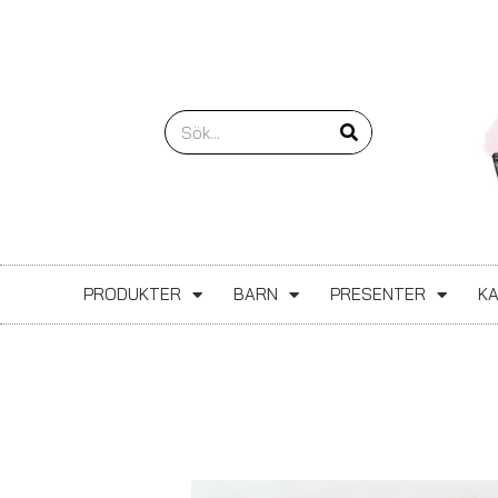
Hoppa
till
innehåll
Sök
PRODUKTER
BARN
PRESENTER
K