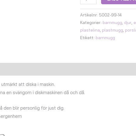
Artikelnr:
5002-99-14
Kategorier:
barnmugg
,
djur
,
e
plastelina
,
plastmugg
,
porsl
Etikett:
barnmugg
Recensioner (0)
utmärkt att diska i maskin.
rna en svängom i diskmaskinen då och då.
å den blir personlig för just dig.
 Bergenhem