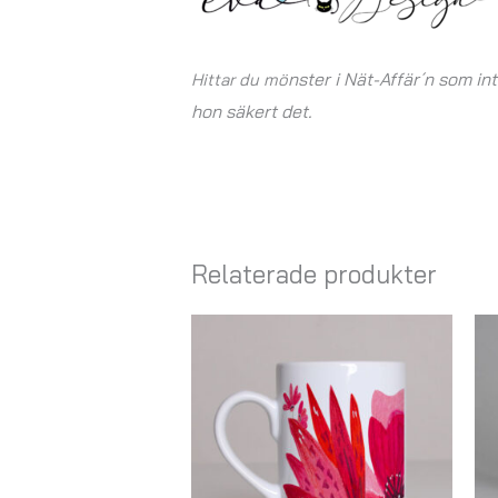
nster i Nät-Affär´n som in
Hittar du mö
hon säkert det.
Relaterade produkter