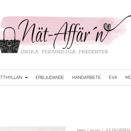
ATTHYLLAN
ERBJUDANDE
HANDARBETE
EVA
MO
JULEKORREN
Hem
/
mugg
/ JULEKORREN 