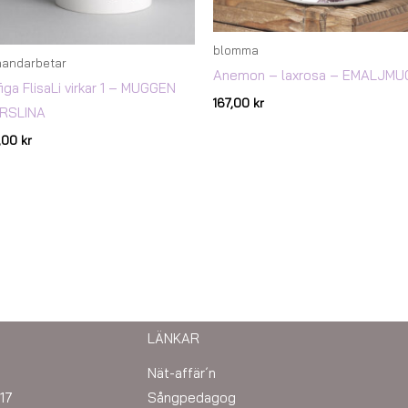
blomma
handarbetar
Anemon – laxrosa – EMALJMU
figa FlisaLi virkar 1 – MUGGEN
167,00
kr
RSLINA
7,00
kr
LÄNKAR
Nät-affär´n
17
Sångpedagog