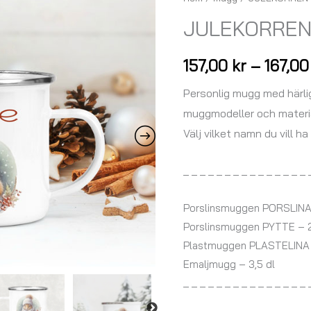
-
JULEKORREN
mugg
med
157,00
kr
–
167,0
namn
mängd
Personlig mugg med härligt
muggmodeller och materia
Välj vilket namn du vill h
_ _ _ _ _ _ _ _ _ _ _ _ _ _ _ 
Porslinsmuggen PORSLINA 
Porslinsmuggen PYTTE – 2,
Plastmuggen PLASTELINA –
Emaljmugg – 3,5 dl
_ _ _ _ _ _ _ _ _ _ _ _ _ _ _ 