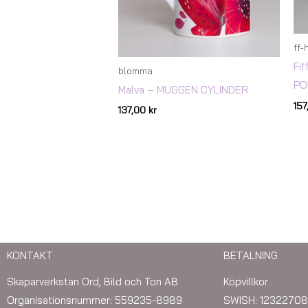
ff-
Fif
blomma
PO
Malva – MUGGEN CYLINDER
15
137,00
kr
KONTAKT
BETALNING
Skaparverkstan Ord, Bild och Ton AB
Köpvillkor
Organisationsnummer: 559235-8989
SWISH: 12322708