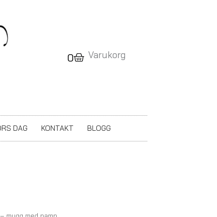
Varukorg
Varukorg
0
RS DAG
KONTAKT
BLOGG
– mugg med namn