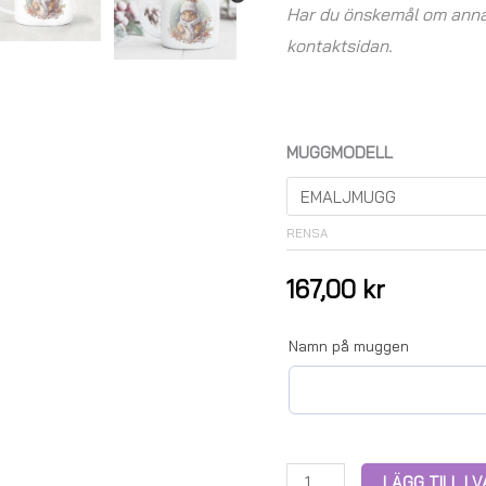
Har du önskemål om annan
kontaktsidan.
MUGGMODELL
RENSA
167,00
kr
Namn på muggen
LÄGG TILL I