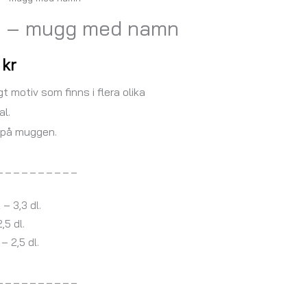
Prisintervall:
 – mugg med namn
157,00 kr
till
0
kr
167,00 kr
 motiv som finns i flera olika
l.
a på muggen.
_ _ _ _ _ _ _ _ _ _
– 3,3 dl.
5 dl.
 2,5 dl.
_ _ _ _ _ _ _ _ _ _