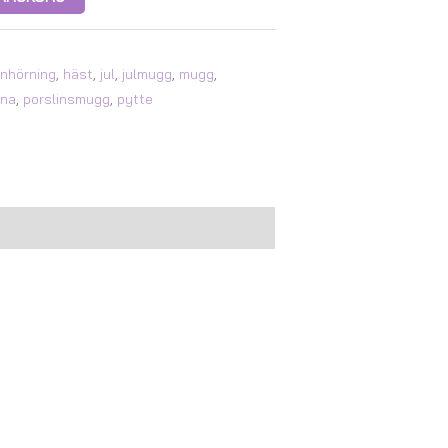
nhörning
,
häst
,
jul
,
julmugg
,
mugg
,
ina
,
porslinsmugg
,
pytte