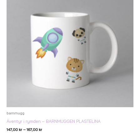
till
167,00 kr
barnmugg
Äventyr i rymden – BARNMUGGEN PLASTELINA
147,00
kr
–
167,00
kr