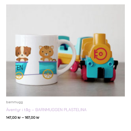
Prisintervall:
147,00 kr
till
167,00 kr
barnmugg
Äventyr i tåg – BARNMUGGEN PLASTELINA
147,00
kr
–
167,00
kr