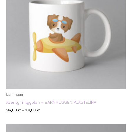
barnmugg
Äventyr i flygplan – BARNMUGGEN PLASTELINA
147,00
kr
–
167,00
kr
Prisintervall:
147,00 kr