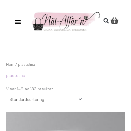
Hoppa
till
innehåll
Hem
/ plastelina
plastelina
Visar 1–9 av 133 resultat
Prisintervall:
147,00 kr
till
167,00 kr