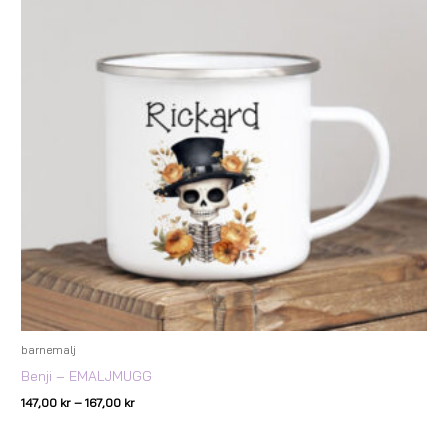
147,00 kr
till
167,00 kr
barnemalj
Benji – EMALJMUGG
147,00
kr
–
167,00
kr