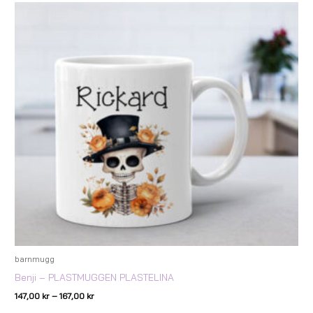
Prisintervall:
147,00 kr
till
167,00 kr
barnmugg
Benji – PLASTMUGGEN PLASTELINA
147,00
kr
–
167,00
kr