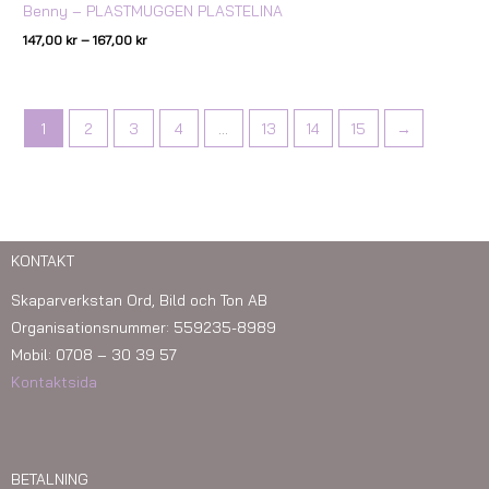
Benny – PLASTMUGGEN PLASTELINA
147,00
kr
–
167,00
kr
1
2
3
4
…
13
14
15
→
KONTAKT
Skaparverkstan Ord, Bild och Ton AB
Organisationsnummer: 559235-8989
Mobil: 0708 – 30 39 57
Kontaktsida
BETALNING