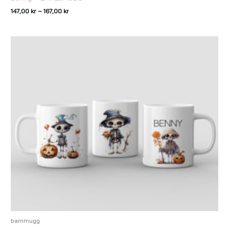
147,00
kr
–
167,00
kr
Prisintervall:
147,00 kr
till
167,00 kr
barnmugg