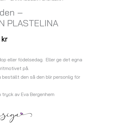
Prisintervall:
mden –
147,00 kr
 PLASTELINA
till
167,00 kr
0
kr
op eller födelsedag. Eller ge det egna
itmotivet på.
u beställt den så den blir personlig för
h tryck av Eva Bergenhem