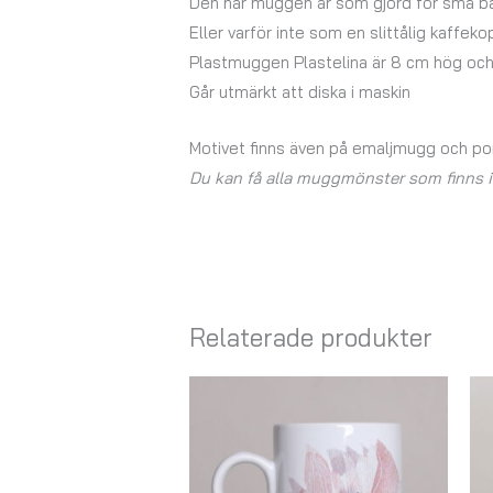
Den här muggen är som gjord för små b
Eller varför inte som en slittålig kaff
Plastmuggen Plastelina är 8 cm hög och
Går utmärkt att diska i maskin
Motivet finns även på emaljmugg och p
Du kan få alla muggmönster som finns i N
Relaterade produkter