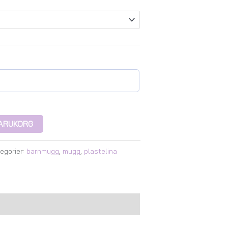
 VARUKORG
egorier:
barnmugg
,
mugg
,
plastelina