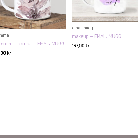
emaljmugg
omma
makeup – EMALJMUGG
emon – laxrosa – EMALJMUGG
167,00
kr
7,00
kr