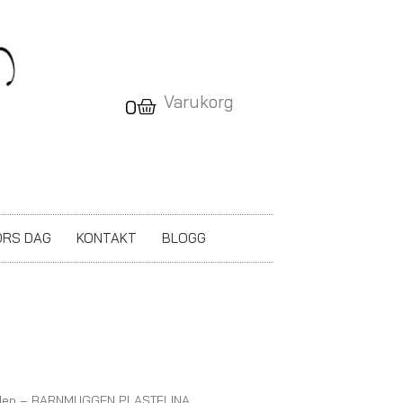
Varukorg
Varukorg
0
RS DAG
KONTAKT
BLOGG
mden – BARNMUGGEN PLASTELINA