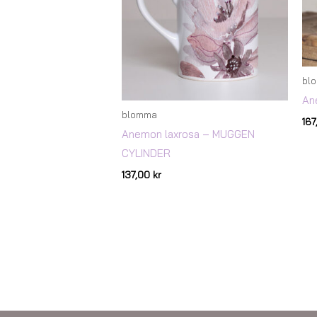
bl
An
blomma
16
Anemon laxrosa – MUGGEN
CYLINDER
137,00
kr