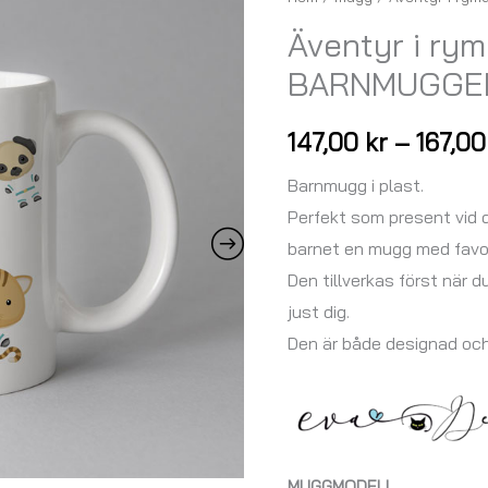
i
Äventyr i ry
rymden
BARNMUGGEN
-
BARNMUGGEN
147,00
kr
–
167,0
PLASTELINA
mängd
Barnmugg i plast.
Perfekt som present vid d
barnet en mugg med favor
Den tillverkas först när d
just dig.
Den är både designad oc
MUGGMODELL