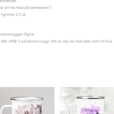
arnhänder.
ekopp att ha med på semestern?
 rymmer 2,5 dl.
orslinsmuggen Pytte
ät-Affär´n på denna mugg. Hör av dig via mail eller sms till Eva.