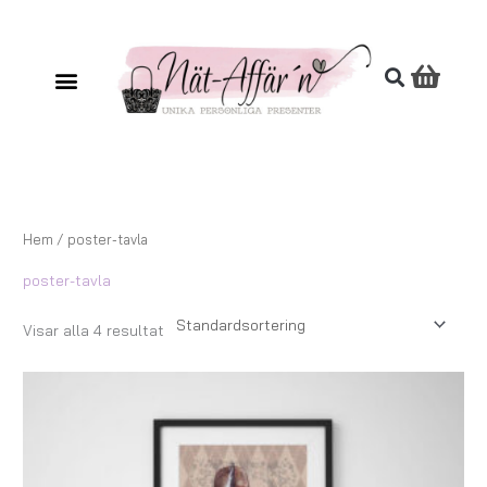
Hoppa
till
innehåll
Hem
/ poster-tavla
poster-tavla
Visar alla 4 resultat
Prisintervall:
89,00 kr
till
249,00 kr