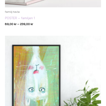
familj-tavla
POSTER – familjen 1
89,00
kr
–
239,00
kr
Prisintervall:
129,00 kr
till
249,00 kr