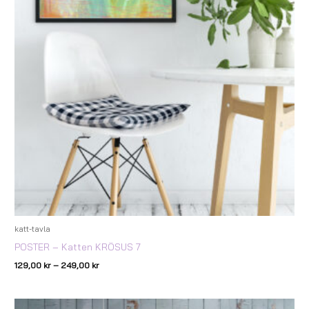
katt-tavla
POSTER – Katten KRÖSUS 7
129,00
kr
–
249,00
kr
Prisintervall: