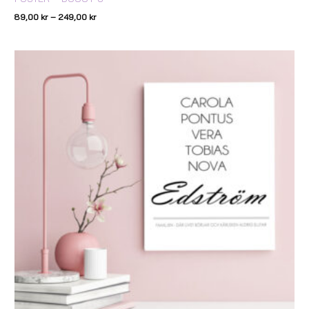
89,00
kr
–
249,00
kr
Prisintervall:
89,00 kr
till
239,00 kr