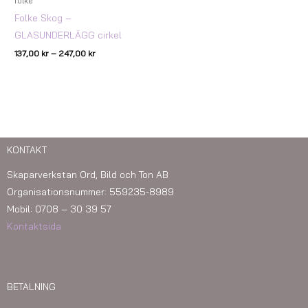
folke
Folke Skog –
GLASUNDERLÄGG cirkel
137,00
kr
–
247,00
kr
KONTAKT
Skaparverkstan Ord, Bild och Ton AB
Organisationsnummer: 559235-8989
Mobil: 0708 – 30 39 57
Kontaktsida
BETALNING