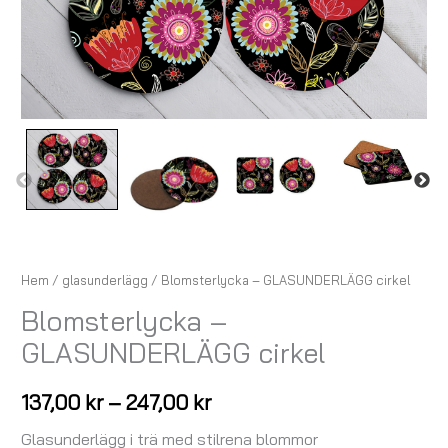
Hem
/
glasunderlägg
/ Blomsterlycka – GLASUNDERLÄGG cirkel
Blomsterlycka –
GLASUNDERLÄGG cirkel
137,00
kr
–
247,00
kr
Glasunderlägg i trä med stilrena blommor