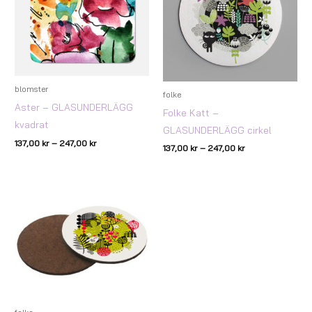
blomster
folke
Aster – GLASUNDERLÄGG
Folke Katt –
kvadrat
GLASUNDERLÄGG cirkel
137,00
kr
–
247,00
kr
137,00
kr
–
247,00
kr
Prisintervall:
137,00 kr
till
247,00 kr