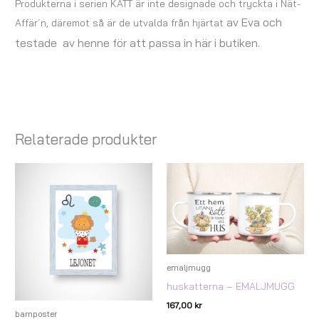
Produkterna i serien KATT är inte designade och tryckta i Nät-
av Eva
och
Affär´n, däremot så är de utvalda från hjärtat
testade av henne för att passa in här i butiken.
Relaterade produkter
Prisintervall:
69,00 kr
till
179,00 kr
emaljmugg
huskatterna – EMALJMUGG
167,00
kr
barnposter