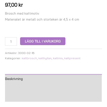
97,00
kr
Brosch med kattmotiv.
Materialet är metall och storleken är 4,5 x 4 cm
LÄGG TILL I VARUKORG
Artikelnr:
3000-02-18
Kategorier:
kattbrosch
,
katthyllan
,
kattmix
,
kattpresent
Beskrivning
Ytterligare information
Recensioner (0)