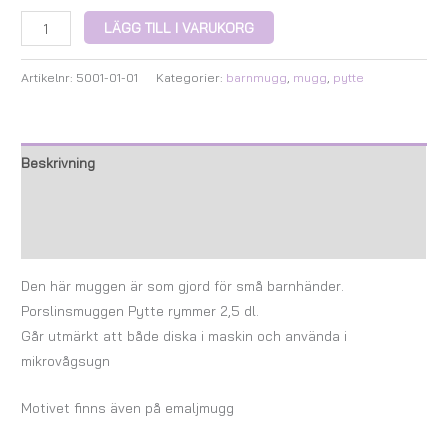
LÄGG TILL I VARUKORG
Artikelnr:
5001-01-01
Kategorier:
barnmugg
,
mugg
,
pytte
Beskrivning
Ytterligare information
Recensioner (0)
Den här muggen är som gjord för små barnhänder.
Porslinsmuggen Pytte rymmer 2,5 dl.
Går utmärkt att både diska i maskin och använda i
mikrovågsugn
Motivet finns även på emaljmugg