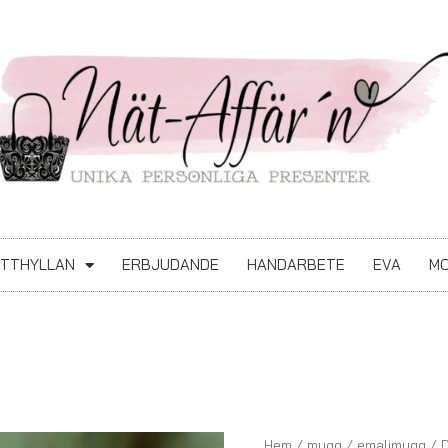
ATTHYLLAN
ERBJUDANDE
HANDARBETE
EVA
MO
Dalom
Hem
/
mugg
/
emaljmugg
/ 