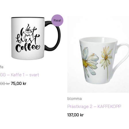
Det
Det
Rea!
ursprungliga
nuvarande
priset
priset
var:
är:
147,00 kr.
75,00 kr.
fe
GG – Kaffe 1 – svart
7,00
kr
75,00
kr
blomma
Prästkrage 2 – KAFFEKOPP
137,00
kr