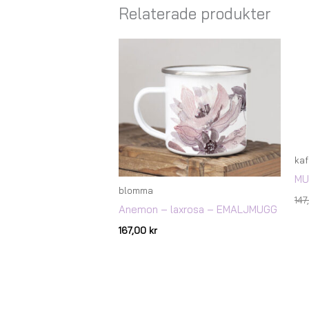
Relaterade produkter
kaf
MU
blomma
14
Anemon – laxrosa – EMALJMUGG
167,00
kr