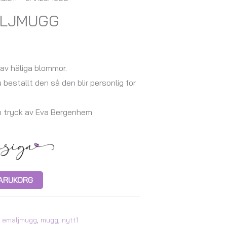
ALJMUGG
av häliga blommor.
u beställt den så den blir personlig för
h tryck av Eva Bergenhem
 VARUKORG
,
emaljmugg
,
mugg
,
nytt1