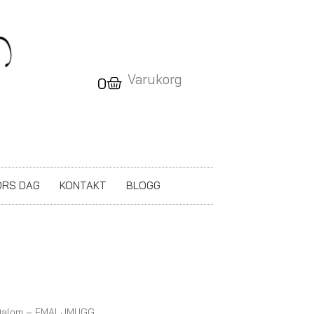
Varukorg
Varukorg
0
RS DAG
KONTAKT
BLOGG
Dalom – EMALJMUGG