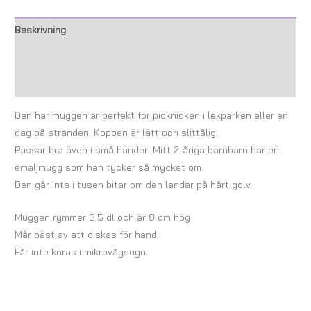
Beskrivning
Ytterligare information
Recensioner (0)
Den här muggen är perfekt för picknicken i lekparken eller en
dag på stranden. Koppen är lätt och slittålig.
Passar bra även i små händer. Mitt 2-åriga barnbarn har en
emaljmugg som han tycker så mycket om.
Den går inte i tusen bitar om den landar på hårt golv.
Muggen rymmer 3,5 dl och är 8 cm hög
Mår bäst av att diskas för hand.
Får inte köras i mikrovågsugn.