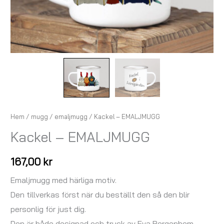
Hem
/
mugg
/
emaljmugg
/ Kackel – EMALJMUGG
Kackel – EMALJMUGG
167,00
kr
Emaljmugg med härliga motiv.
Den tillverkas först när du beställt den så den blir
personlig för just dig.
Den är både designad och tryck av Eva Bergenhem