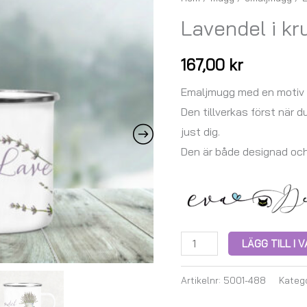
i
Lavendel i 
kruka
-
167,00
kr
EMALJMUGG
mängd
Emaljmugg med en motiv 
Den tillverkas först när d
just dig.
Den är både designad oc
LÄGG TILL I
Artikelnr:
5001-488
Katego