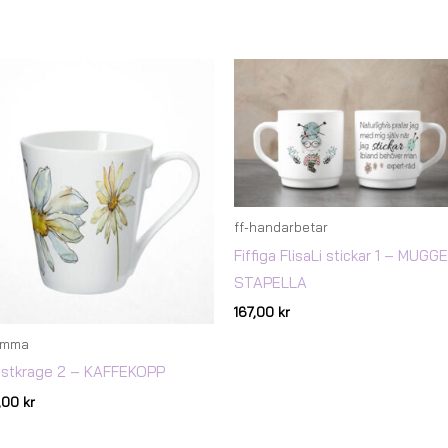
ff-handarbetar
Fiffiga FlisaLi stickar 1 – MUGG
STAPELLA
167,00
kr
omma
ästkrage 2 – KAFFEKOPP
7,00
kr