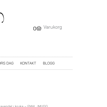
Varukorg
Varukorg
0
RS DAG
KONTAKT
BLOGG
Lavendel i kruka – EMALJMUGG