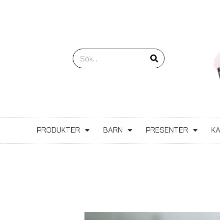
Hoppa
till
innehåll
Sök
PRODUKTER
BARN
PRESENTER
K