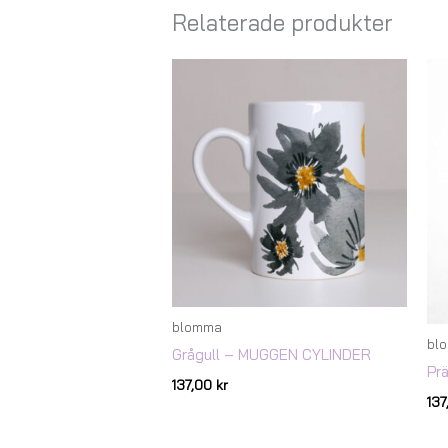
Relaterade produkter
blomma
bl
Grågull – MUGGEN CYLINDER
Pr
137,00
kr
13