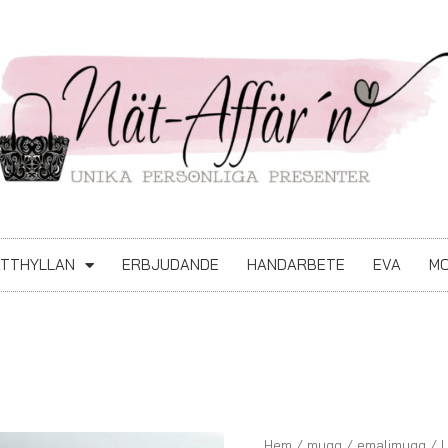
ATTHYLLAN
ERBJUDANDE
HANDARBETE
EVA
MO
Lavendel
Hem
/
mugg
/
emaljmugg
/ 