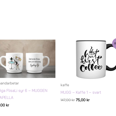
Det
Det
R
ursprungliga
nuvarande
priset
priset
var:
är:
147,00 kr.
75,00 kr.
handarbetar
kaffe
figa FlisaLi syr 6 – MUGGEN
MUGG – Kaffe 1 – svart
APELLA
147,00
kr
75,00
kr
7,00
kr