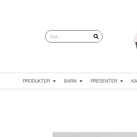
Hoppa
till
innehåll
Sök
PRODUKTER
BARN
PRESENTER
K