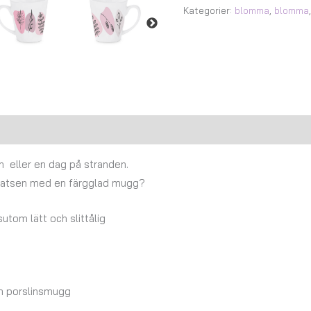
Kategorier:
blomma
,
blomma
Recensioner (0)
n eller en dag på stranden.
tsplatsen med en färgglad mugg?
tom lätt och slittålig
om porslinsmugg