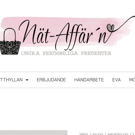
ATTHYLLAN
ERBJUDANDE
HANDARBETE
EVA
MO
LÖVRIK
Hem
/
mugg
/
emaljmugg
/ 