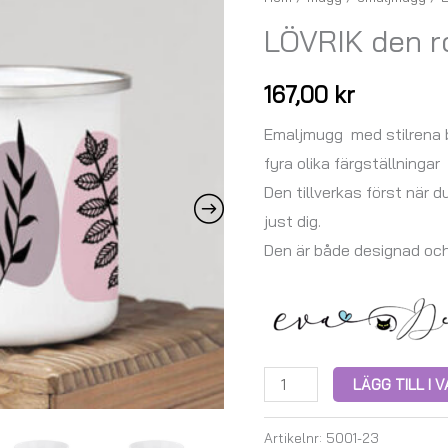
den
LÖVRIK den 
rosa
-
167,00
kr
EMALJMUGG
mängd
Emaljmugg med stilrena b
fyra olika färgställningar
Den tillverkas först när d
just dig.
Den är både designad oc
LÄGG TILL I
Artikelnr:
5001-23