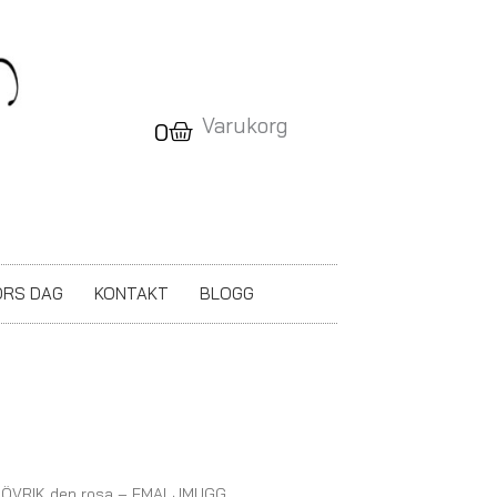
Varukorg
Varukorg
0
RS DAG
KONTAKT
BLOGG
LÖVRIK den rosa – EMALJMUGG