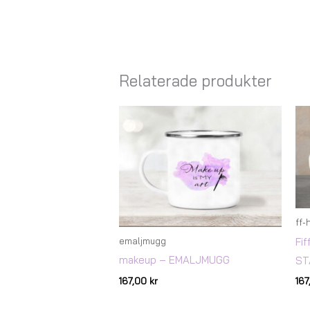
Relaterade produkter
ff-
Fif
emaljmugg
makeup – EMALJMUGG
ST
167,00
kr
16