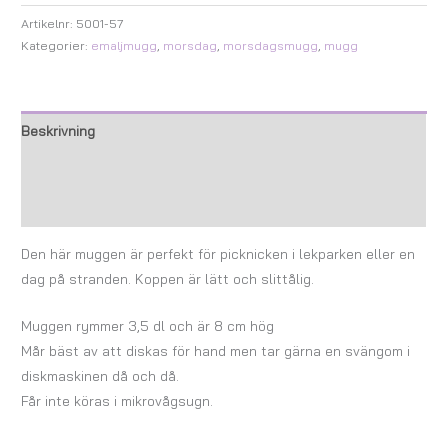
Artikelnr:
5001-57
Kategorier:
emaljmugg
,
morsdag
,
morsdagsmugg
,
mugg
Beskrivning
Ytterligare information
Recensioner (0)
Den här muggen är perfekt för picknicken i lekparken eller en
dag på stranden. Koppen är lätt och slittålig.
Muggen rymmer 3,5 dl och är 8 cm hög
Mår bäst av att diskas för hand men tar gärna en svängom i
diskmaskinen då och då.
Får inte köras i mikrovågsugn.