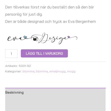
Den tillverkas först när du beställt den så den blir
personlig för just dig.
Den är både designad och tryck av Eva Bergenhem
LÄGG TILL I VARUKORG
Artikelnr:
5001-92
Kategorier:
blomma
,
blomma
,
emaljmugg
,
mugg
Beskrivning
Ytterligare information