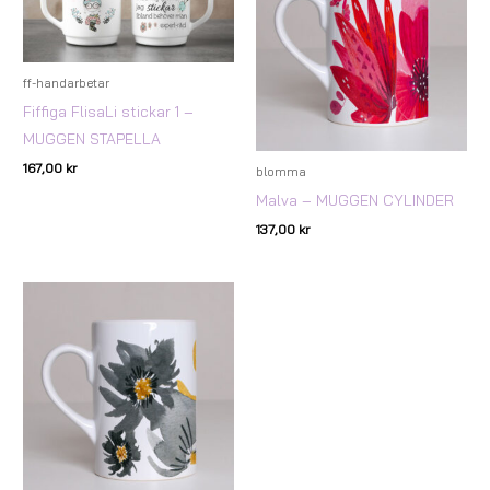
ff-handarbetar
Fiffiga FlisaLi stickar 1 –
MUGGEN STAPELLA
167,00
kr
blomma
Malva – MUGGEN CYLINDER
137,00
kr