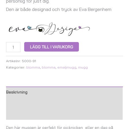
personlig för just dig.
Den är både designad och tryck av Eva Bergenhem
LÄGG TILL I VARUKORG
Artikelnr:
5000-91
Kategorier:
blomma
,
blomma
,
emaljmugg
,
mugg
Beskrivning
Ytterligare information
Recensioner (0)
Den här muggen är perfekt för picknicken eller en dag på