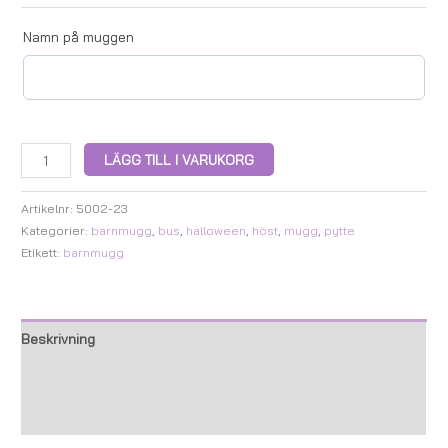
Namn på muggen
LÄGG TILL I VARUKORG
Artikelnr:
5002-23
Kategorier:
barnmugg
,
bus
,
halloween
,
höst
,
mugg
,
pytte
Etikett:
barnmugg
Beskrivning
Ytterligare information
Recensioner (0)