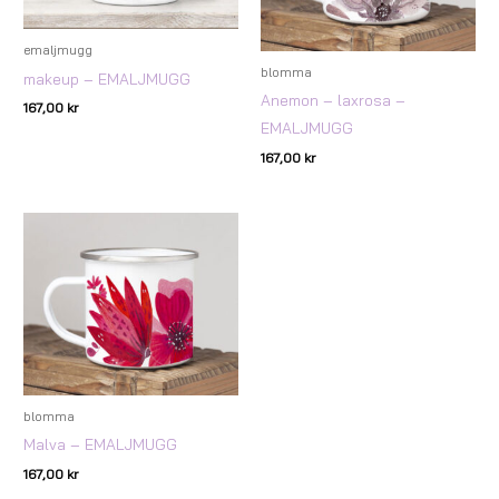
emaljmugg
blomma
makeup – EMALJMUGG
Anemon – laxrosa –
167,00
kr
EMALJMUGG
167,00
kr
blomma
Malva – EMALJMUGG
167,00
kr