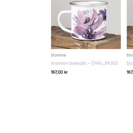
blomma
bl
Anemon lavendel – EMALJMUGG
bl
167,00
kr
16