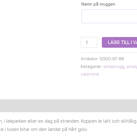
Namn på muggen
LÄGG TILL I
Artikelnr:
5000-97-86
Kategorier:
emaljmugg
,
emal
valentine
Recensioner (0)
 i lekparken eller en dag på stranden. Koppen är lätt och slittålig
e i tusen bitar om den landar på hårt golv.