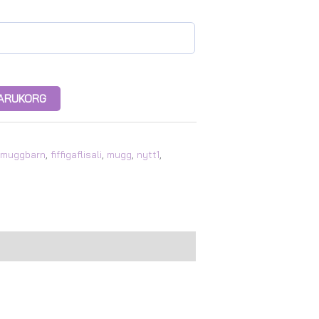
 VARUKORG
jmuggbarn
,
fiffigaflisali
,
mugg
,
nytt1
,
.