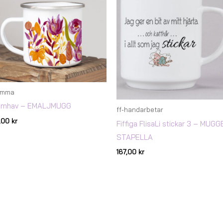
omma
omhav – EMALJMUGG
ff-handarbetar
7,00
kr
Fiffiga FlisaLi stickar 3 – MUG
STAPELLA
167,00
kr