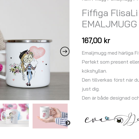
FlisaLi
Fiffiga FlisaL
på
EMALJMUGG
kalas
-
167,00
kr
EMALJMUGG
mängd
Emaljmugg med härliga Fif
Perfekt som present elle
kökshyllan.
Den tillverkas först när d
just dig.
Den är både designad oc