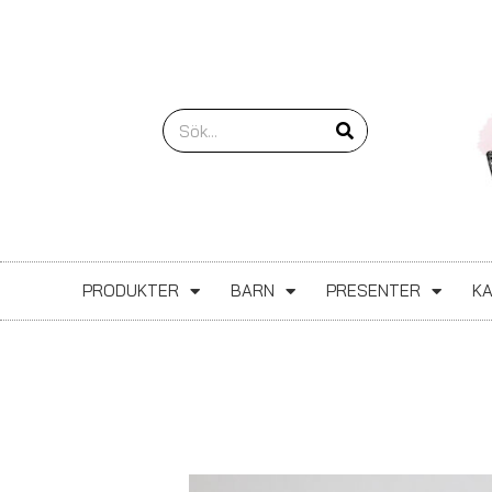
Hoppa
till
innehåll
Sök
PRODUKTER
BARN
PRESENTER
K