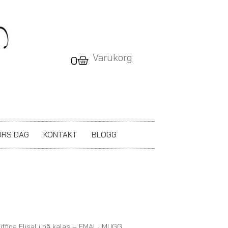
Varukorg
Varukorg
0
RS DAG
KONTAKT
BLOGG
iffiga FlisaLi på kalas – EMALJMUGG