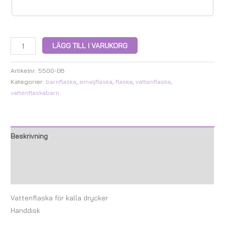
LÄGG TILL I VARUKORG
Artikelnr:
5500-08
Kategorier:
barnflaska
,
emaljflaska
,
flaska
,
vattenflaska
,
vattenflaskabarn
Beskrivning
Ytterligare information
Recensioner (0)
Vattenflaska för kalla drycker
Handdisk