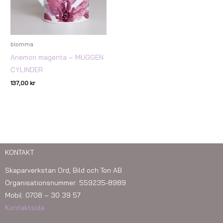
blomma
Anemon magenta – MUGGEN
CYLINDER
137,00
kr
KONTAKT
Skaparverkstan Ord, Bild och Ton AB
Organisationsnummer: 559235-8989
Mobil: 0708 – 30 39 57
Kontaktsida