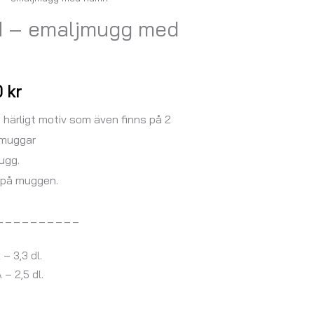
Prisintervall:
 – emaljmugg med
147,00 kr
till
249,00 kr
0
kr
härligt motiv som även finns på 2
smuggar
ugg.
a på muggen.
_ _ _ _ _ _ _ _ _ _
– 3,3 dl.
– 2,5 dl.
_ _ _ _ _ _ _ _ _ _