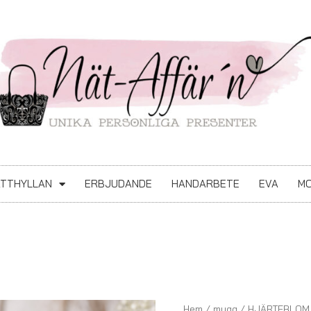
ATTHYLLAN
ERBJUDANDE
HANDARBETE
EVA
MO
HJÄRTEBLOM
Hem
/
mugg
/ HJÄRTEBLOM 