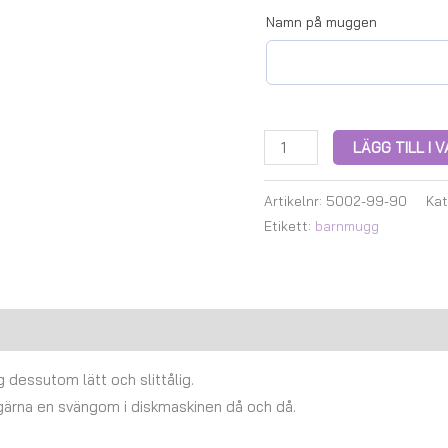
Namn på muggen
LÄGG TILL I
Artikelnr:
5002-99-90
Kat
Etikett:
barnmugg
Recensioner (0)
dessutom lätt och slittålig.
 gärna en svängom i diskmaskinen då och då.