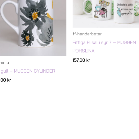
ff-handarbetar
Fiffiga FlisaLi syr 7 – MUGGEN
PORSLINA
157,00
kr
omma
ågull – MUGGEN CYLINDER
7,00
kr