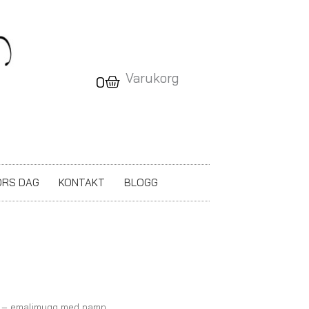
Varukorg
Varukorg
0
RS DAG
KONTAKT
BLOGG
– emaljmugg med namn