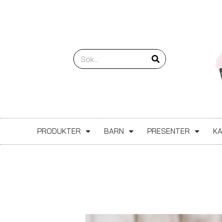
Hoppa
till
innehåll
Sök
PRODUKTER
BARN
PRESENTER
K