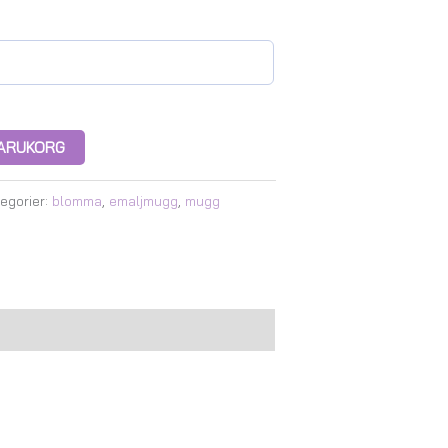
 VARUKORG
egorier:
blomma
,
emaljmugg
,
mugg