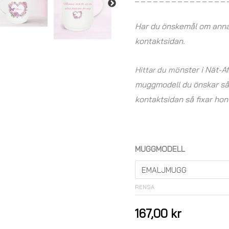
Har du önskemål om annan
kontaktsidan.
nster i Nät-A
Hittar du mö
muggmodell du önskar så 
kontaktsidan så fixar hon
MUGGMODELL
RENSA
167,00
kr