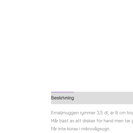
Beskrivning
Ytterligare information
Emaljmuggen rymmer 3,5 dl, är 8 cm hög 
Mår bäst av att diskas för hand men tar
Får inte köras i mikrovågsugn.