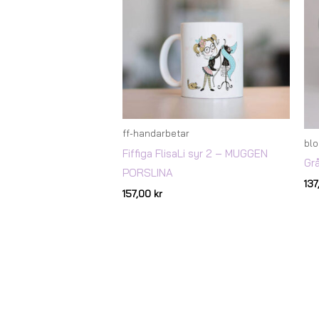
ff-handarbetar
bl
Fiffiga FlisaLi syr 2 – MUGGEN
Gr
PORSLINA
13
157,00
kr