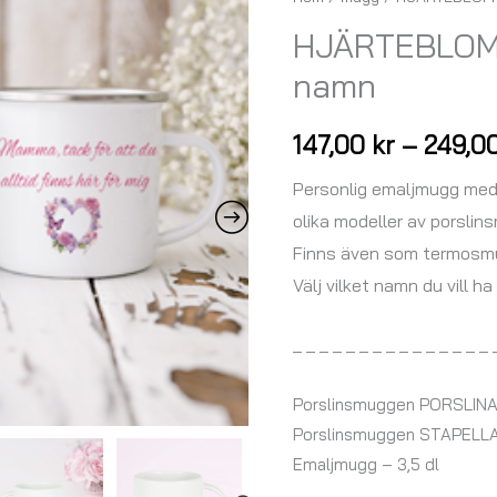
-
HJÄRTEBLOM
emaljmugg
namn
med
namn
147,00
kr
–
249,0
mängd
Personlig emaljmugg med 
olika modeller av porslin
Finns även som termosm
Välj vilket namn du vill h
_ _ _ _ _ _ _ _ _ _ _ _ _ _ _ 
Porslinsmuggen PORSLINA 
Porslinsmuggen STAPELLA 
Emaljmugg – 3,5 dl
_ _ _ _ _ _ _ _ _ _ _ _ _ _ _ 