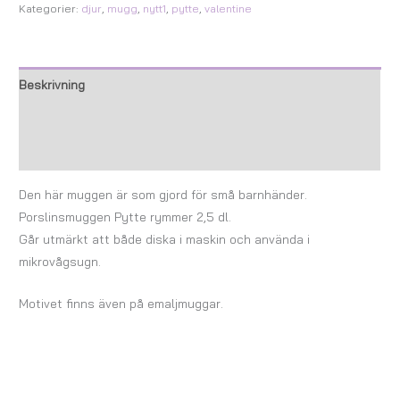
Kategorier:
djur
,
mugg
,
nytt1
,
pytte
,
valentine
Beskrivning
Ytterligare information
Recensioner (0)
Den här muggen är som gjord för små barnhänder.
Porslinsmuggen Pytte rymmer 2,5 dl.
Går utmärkt att både diska i maskin och använda i
mikrovågsugn.
Motivet finns även på emaljmuggar.