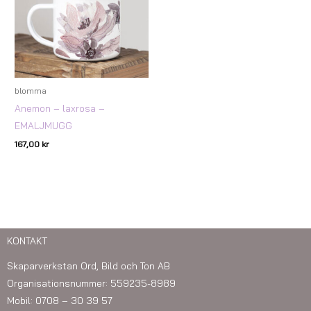
blomma
Anemon – laxrosa –
EMALJMUGG
167,00
kr
KONTAKT
Skaparverkstan Ord, Bild och Ton AB
Organisationsnummer: 559235-8989
Mobil: 0708 – 30 39 57