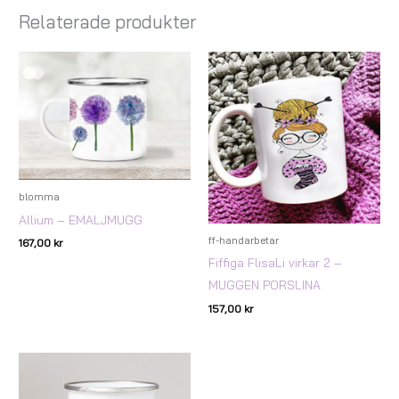
Relaterade produkter
blomma
Allium – EMALJMUGG
ff-handarbetar
167,00
kr
Fiffiga FlisaLi virkar 2 –
MUGGEN PORSLINA
157,00
kr