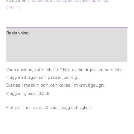
Kategorier:
citat
,
citatet
,
morsdag
,
morsdagsmugg
,
mugg
,
porslina
Beskrivning
Ytterligare information
Recensioner (0)
Varm choklad, kaffe eller te? Njut av din dryck i en personlig
mugg med tryck som passar just dig.
Diskas i maskin och kan köras i mikrovågsugn.
Muggen rymmer 3,2 dl
Motivet finns även på emaljmugg och vykort