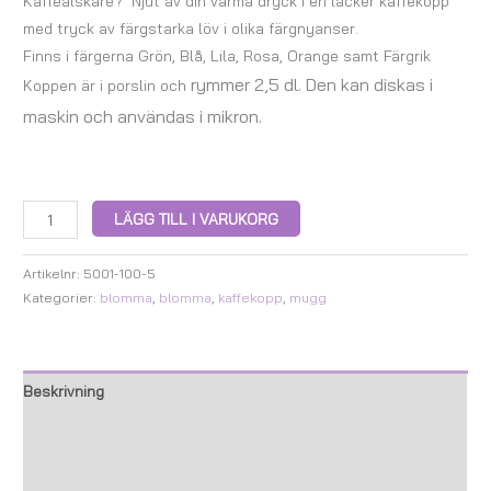
Kaffeälskare? Njut av din varma dryck i en läcker kaffekopp
med tryck av färgstarka löv i olika färgnyanser.
Finns i färgerna Grön, Blå, Lila, Rosa, Orange samt Färgrik
rymmer 2,5 dl. D
en kan diskas i
Koppen är i porslin och
maskin och användas i mikron.
LÄGG TILL I VARUKORG
Artikelnr:
5001-100-5
Kategorier:
blomma
,
blomma
,
kaffekopp
,
mugg
Beskrivning
Ytterligare information
Recensioner (0)