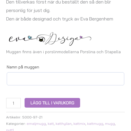
Den tillverkas först när du beställt den så den blir
personlig för just dig.
Den är både designad och tryck av Eva Bergenhem
Muggen finns även i porslinmodellerna Porslina och Stapella
Namn på muggen
LÄGG TILL I VARUKORG
Artikelnr:
5000-97-21
Kategorier:
emaljmugg
,
katt
,
katthyllan
,
kattmix
,
kattmugg
,
mugg
,
nytt1