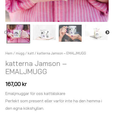
Hem
/
mugg
/
katt
/ katterna Jamson – EMALJMUGG
katterna Jamson –
EMALJMUGG
167,00
kr
Emaljmuggar för oss kattälskare
Perfekt som present eller varför inte ha den hemma i
den egna kökshyllan.