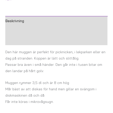
Beskrivning
Ytterligare information
Recensioner (0)
Den här muggen är perfekt för picknicken, i lekparken eller en
dag på stranden. Koppen är lätt och slittålig.
Passar bra även i små händer. Den går inte i tusen bitar om
den landar på hårt golv.
Muggen rymmer 3,5 dl och är 8 cm hög
Mår bäst av att diskas för hand men gillar en svängom i
diskmaskinen då och då
Får inte köras i mikrovågsugn.