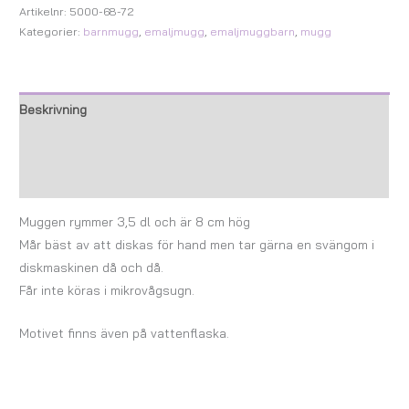
Artikelnr:
5000-68-72
Kategorier:
barnmugg
,
emaljmugg
,
emaljmuggbarn
,
mugg
Beskrivning
Ytterligare information
Recensioner (0)
Muggen rymmer 3,5 dl och är 8 cm hög
Mår bäst av att diskas för hand men tar gärna en svängom i
diskmaskinen då och då.
Får inte köras i mikrovågsugn.
Motivet finns även på vattenflaska.