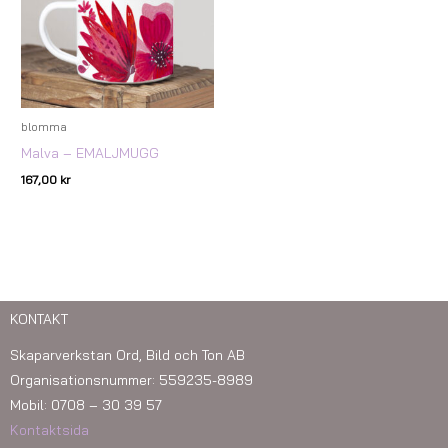
blomma
Malva – EMALJMUGG
167,00
kr
KONTAKT
Skaparverkstan Ord, Bild och Ton AB
Organisationsnummer: 559235-8989
Mobil: 0708 – 30 39 57
Kontaktsida