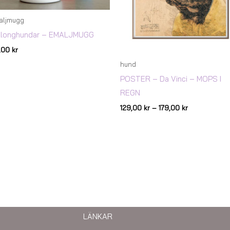
aljmugg
llonghundar – EMALJMUGG
7,00
kr
hund
POSTER – Da Vinci – MOPS I
REGN
129,00
kr
–
179,00
kr
LÄNKAR