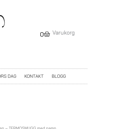
Varukorg
Varukorg
0
RS DAG
KONTAKT
BLOGG
den – TERMOSMUGG med namn