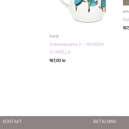
em
Ba
16
hund
Svanstipparna 2 – MUGGEN
STAPELLA
167,00
kr
KONTAKT
BETALNING