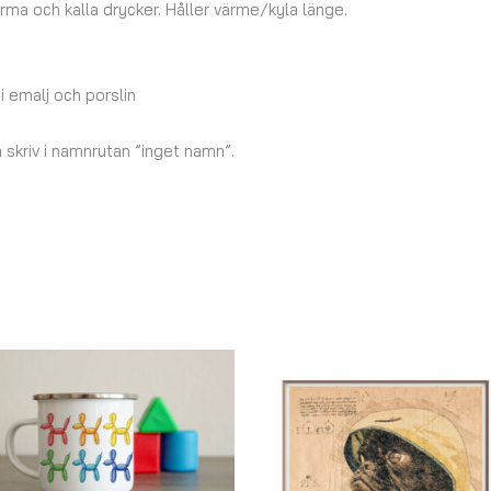
a och kalla drycker. Håller värme/kyla länge.
 emalj och porslin
 skriv i namnrutan ”inget namn”.
Prisintervall:
129,00 kr
till
179,00 kr