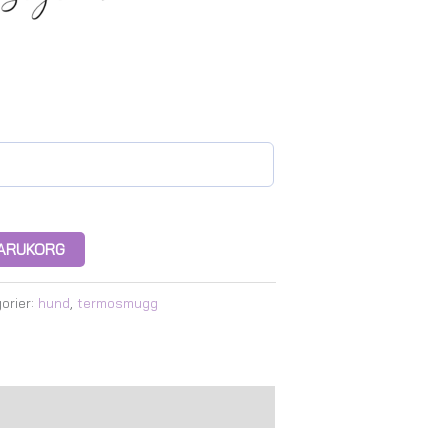
 VARUKORG
orier:
hund
,
termosmugg