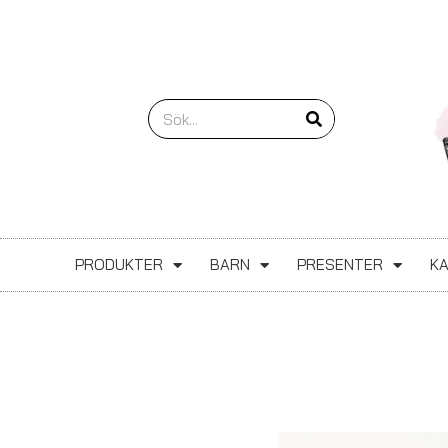
Hoppa
till
innehåll
Sök
PRODUKTER
BARN
PRESENTER
K