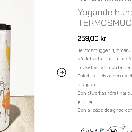
hunden
Yogande hun
-
TERMOSMUG
TERMOSMUGG
med
259,00
kr
namn
mängd
Termosmuggen rymmer 5 d
så det är lätt att fylla på
Locket är tätt och lätt a
Enkelt att diska den då d
muggen.
Den tillverkas först när d
just dig.
Den är både designad oc