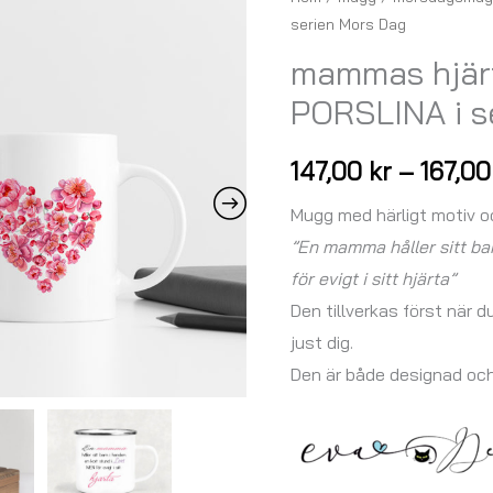
serien Mors Dag
hjärta
-
mammas hjä
MUGGEN
PORSLINA i s
PORSLINA
i
147,00
kr
–
167,0
serien
Mors
Mugg med härligt motiv 
Dag
”En mamma håller sitt bar
mängd
för evigt i sitt hjärta”
Den tillverkas först när d
just dig.
Den är både designad oc