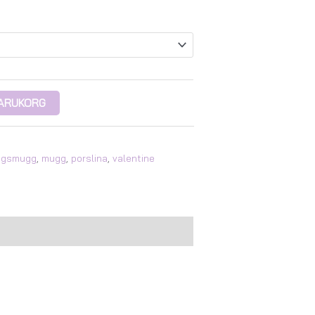
 VARUKORG
agsmugg
,
mugg
,
porslina
,
valentine