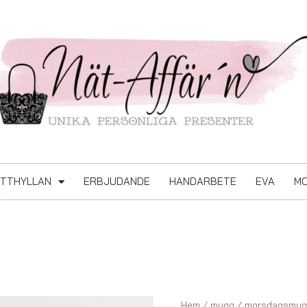
ATTHYLLAN
ERBJUDANDE
HANDARBETE
EVA
MO
mammas
Hem
/
mugg
/
morsdagsmug