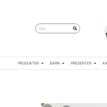
Hoppa
till
innehåll
Sök
PRODUKTER
BARN
PRESENTER
K