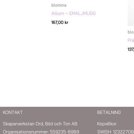
blomma
Allium – EMALJMUGG
167,00
kr
bl
Pr
13
KONTAKT
BETALNING
Skaparverkstan Ord, Bild och Ton AB
Köpvillkor
Organisationsnummer: 559235-8989
SWISH: 12322708