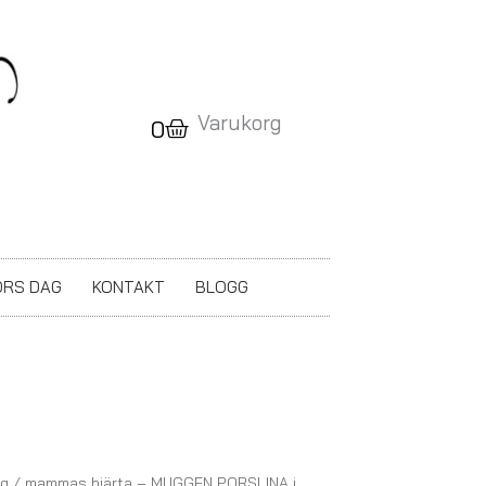
Varukorg
Varukorg
0
RS DAG
KONTAKT
BLOGG
g
/ mammas hjärta – MUGGEN PORSLINA i