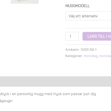
MUGGMODELL
LÄGG TILL I
Artikelnr:
5001-56-1
Kategorier:
morsdag
,
morsd
Recensioner (0)
n dryck i en personlig mugg med tryck som passar just dig.
vågsugn.