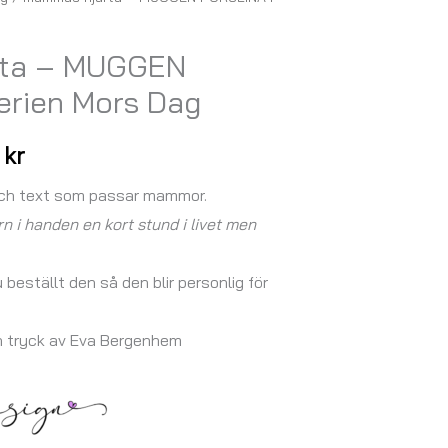
Prisintervall:
147,00 kr
rta – MUGGEN
till
erien Mors Dag
167,00 kr
0
kr
och text som passar mammor.
n i handen en kort stund i livet men
u beställt den så den blir personlig för
h tryck av Eva Bergenhem