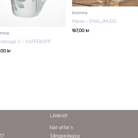
blomma
Malva – EMALJMUGG
167,00
kr
omma
ästkrage 2 – KAFFEKOPP
7,00
kr
LÄNKAR
Nät-affär´n
17
Sångpedagog