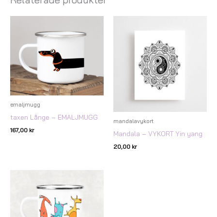
emaljmugg
taxen Långe – EMALJMUGG
mandalavykort
167,00
kr
Mandala – VYKORT Yin yang
20,00
kr