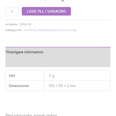
LÄGG TILL I VARUKORG
Artikelnr:
2100-10
Kategorier:
hundmix
,
mandalavykort
,
mors dag
Ytterligare information
Recensioner (0)
Vikt
5 g
Dimensioner
150 × 110 × 2 mm
Relaterade produkter