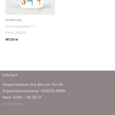
emaljmugg
Svanstipparna 3 –
EMALJMUGG
167,00
kr
KONTAKT
Skaparverkstan Ord, Bild och Ton AB
Organisationsnummer: 559235-8989
Mobil: 0708 – 30 39 57
Kontaktsida