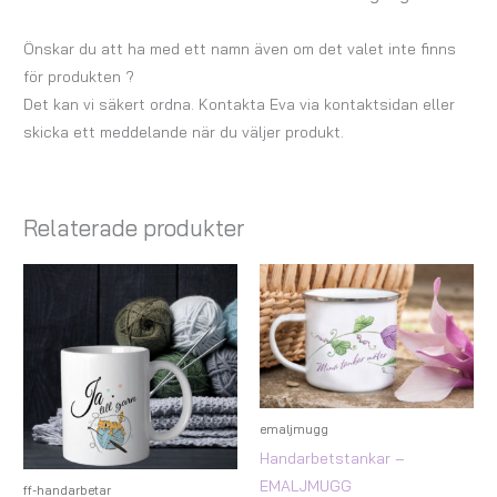
Önskar du att ha med ett namn även om det valet inte finns
för produkten ?
Det kan vi säkert ordna. Kontakta Eva via kontaktsidan eller
skicka ett meddelande när du väljer produkt.
Relaterade produkter
Prisintervall:
Prisintervall:
147,00 kr
147,00 kr
till
till
167,00 kr
167,00 kr
emaljmugg
Handarbetstankar –
EMALJMUGG
ff-handarbetar