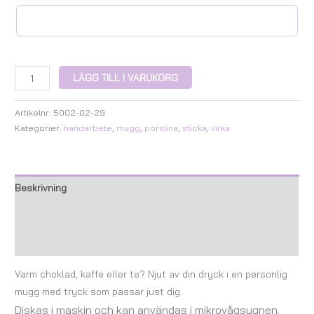
LÄGG TILL I VARUKORG
Artikelnr:
5002-02-29
Kategorier:
handarbete
,
mugg
,
porslina
,
sticka
,
virka
Beskrivning
Ytterligare information
Recensioner (0)
Varm choklad, kaffe eller te? Njut av din dryck i en personlig
mugg med tryck som passar just dig.
Diskas i maskin och kan användas i mikrovågsugnen.