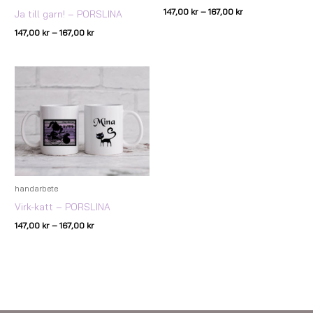
147,00
kr
–
167,00
kr
Ja till garn! – PORSLINA
147,00
kr
–
167,00
kr
Prisintervall:
147,00 kr
till
167,00 kr
handarbete
Virk-katt – PORSLINA
147,00
kr
–
167,00
kr