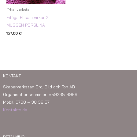
ff-handarbetar
Fiffiga FlisaLi virkar 2 –
MUGGEN PORSLINA
157,00
kr
KONTAKT
Skaparverkstan Ord, Bild och Ton AB
Organisationsnummer: 559235-8989
Mobil: 0708 – 30 39 57
Kontaktsida
BETALNING