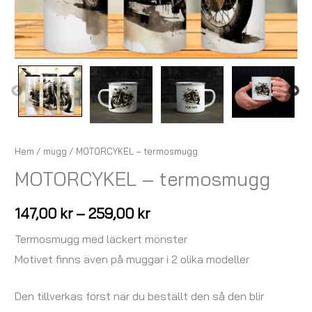
Hem
/
mugg
/ MOTORCYKEL – termosmugg
MOTORCYKEL – termosmugg
147,00
kr
–
259,00
kr
Termosmugg med läckert mönster
Motivet finns även på muggar i 2 olika modeller
Den tillverkas först när du beställt den så den blir