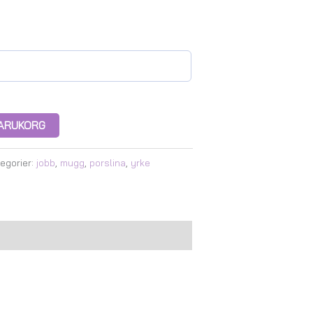
 VARUKORG
egorier:
jobb
,
mugg
,
porslina
,
yrke