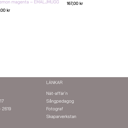
emon magenta – EMALJMUGG
167,00
kr
7,00
kr
LÄNKAR
Nät-affär´n
17
Sångpedagog
– 2619
Fotograf
Skaparverkstan