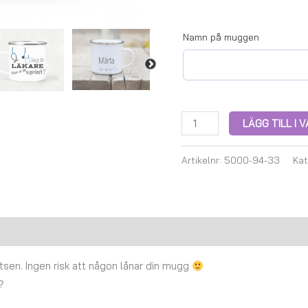
Namn på muggen
LÄGG TILL I
Artikelnr:
5000-94-33
Kat
Recensioner (0)
sen. Ingen risk att någon lånar din mugg
?