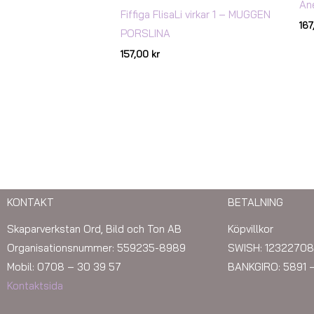
An
Fiffiga FlisaLi virkar 1 – MUGGEN
16
PORSLINA
157,00
kr
KONTAKT
BETALNING
Skaparverkstan Ord, Bild och Ton AB
Köpvillkor
Organisationsnummer: 559235-8989
SWISH: 12322708
Mobil: 0708 – 30 39 57
BANKGIRO: 5891 
Kontaktsida