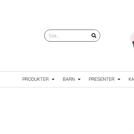
Hoppa
till
innehåll
Sök
PRODUKTER
BARN
PRESENTER
K