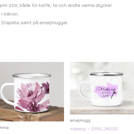
gom stor, både för kaffe, te och andra varma drycker.
i mikron.
Stapella samt på emaljmuggar.
emaljmugg
omma
makeup – EMALJMUGG