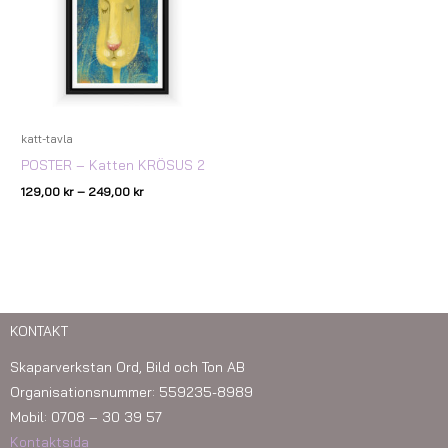
katt-tavla
POSTER – Katten KRÖSUS 2
129,00
kr
–
249,00
kr
KONTAKT
Skaparverkstan Ord, Bild och Ton AB
Organisationsnummer: 559235-8989
Mobil: 0708 – 30 39 57
Kontaktsida