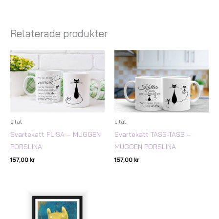
Relaterade produkter
citat
citat
Svartekatt FLISA – MUGGEN
Svartekatt TASS-TASS –
PORSLINA
MUGGEN PORSLINA
157,00
kr
157,00
kr
Prisintervall:
129,00 kr
till
249,00 kr