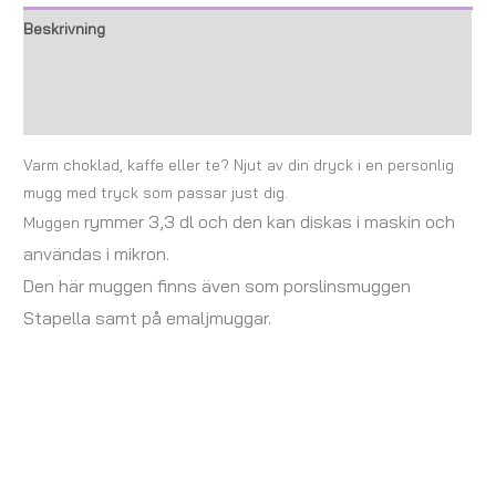
Beskrivning
Ytterligare information
Recensioner (0)
Varm choklad, kaffe eller te? Njut av din dryck i en personlig
mugg med tryck som passar just dig.
rymmer 3,3 dl och
den kan diskas i maskin och
Muggen
användas i mikron.
Den här muggen finns även som porslinsmuggen
Stapella samt på emaljmuggar.